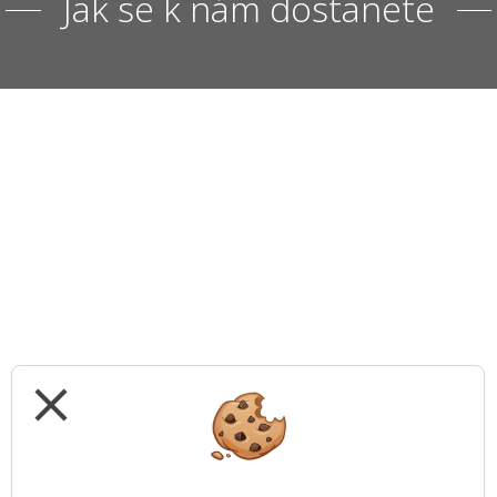
Jak se k nám dostanete
close