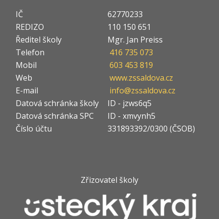
IČ
62770233
REDIZO
110 150 651
Ředitel školy
Mgr. Jan Preiss
Telefon
416 735 073
Mobil
603 453 819
Web
www.zssaldova.cz
E-mail
info@zssaldova.cz
Datová schránka školy
ID - jzws6q5
Datová schránka SPC
ID - xmvynh5
Číslo účtu
331893392/0300 (ČSOB)
Zřizovatel školy